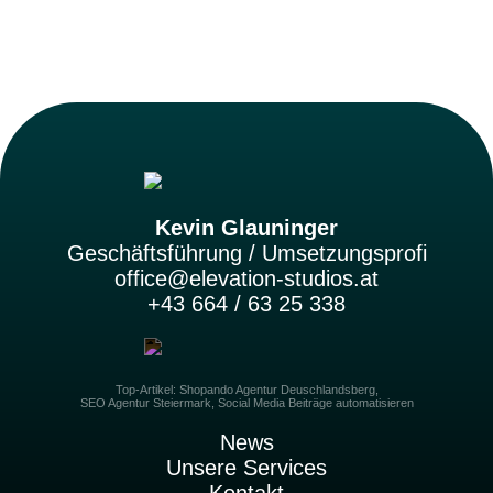
)
Kevin Glauninger
Geschäftsführung / Umsetzungsprofi
office@elevation-studios.at
+43 664 / 63 25 338
Top-Artikel:
Shopando Agentur Deuschlandsberg
,
SEO Agentur Steiermark
,
Social Media Beiträge automatisieren
News
Unsere Services
Kontakt