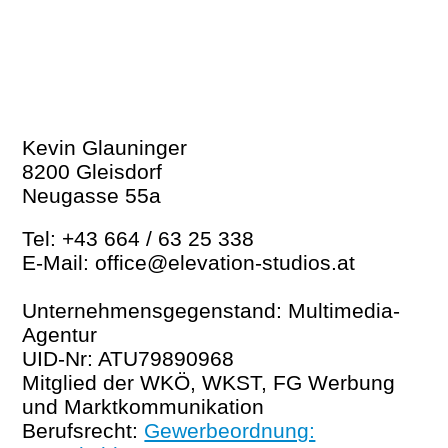
s
e
s
p
n
p
r
ü
r
i
s
i
Kevin Glauninger
8200 Gleisdorf
n
p
n
Neugasse 55a
g
r
g
Tel: +43 664 / 63 25 338
E-Mail: office@elevation-studios.at
e
i
e
Unternehmensgegenstand: Multimedia-
n
n
n
Agentur
UID-Nr: ATU79890968
(
g
(
Mitglied der WKÖ, WKST, FG Werbung
und Marktkommunikation
A
e
A
Berufsrecht:
Gewerbeordnung: