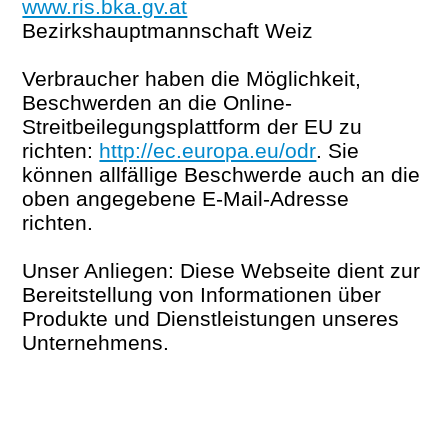
www.ris.bka.gv.at
(
L
n
L
Bezirkshauptmannschaft Weiz
E
x
T
(
T
Verbraucher haben die Möglichkeit,
t
Beschwerden an die Online-
e
+
A
+
Streitbeilegungsplattform der EU zu
r
richten:
http://ec.europa.eu/odr
n
(
. Sie
1
L
3
können allfällige Beschwerde auch an die
e
E
oben angegebene E-Mail-Adresse
r
x
)
T
)
richten.
L
t
i
e
+
Unser Anliegen: Diese Webseite dient zur
n
r
Bereitstellung von Informationen über
k
n
2
Produkte und Dienstleistungen unseres
)
e
Unternehmens.
r
)
L
i
n
k